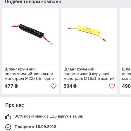
Подібні товари компанії
Шланг кручений
Шланг кручений
Шлан
пневматичний живильної
пневматичний керуючої
пнев
магістралі М22х1,5 чорно-
магістралі М16х1,5 жовтий
магі
червоний 7 м (RIDER),
7 м (RIDER), арт.RD
жовт
477
504
498
₴
₴
арт.RD 01.01.41
01.01.44
арт.
Про нас
96% позитивних з 126 відгуків за рік
Працює з 18.09.2018