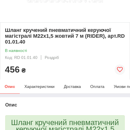
Шланг кручений пневматичний керуючої
магістралі М22х1,5 жовтий 7 м (RIDER), арт.RD
01.01.40
В наявності
Код: RD 01.01.40
Роздріб
456
₴
Опис
Характеристики
Доставка
Оплата
Умови п
Опис
Шланг кручений пневматичний
керуючої магістралі М22х1,5