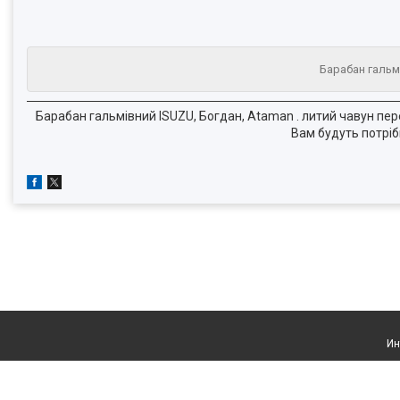
Барабан гальм
Барабан гальмівний ISUZU, Богдан, Ataman . литий чавун п
Вам будуть потріб