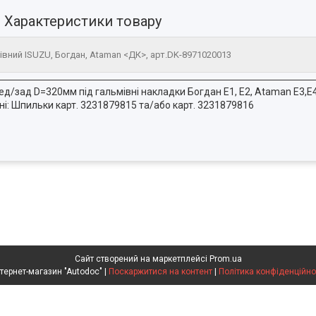
Характеристики товару
івний ISUZU, Богдан, Ataman <ДК>, арт.DK-8971020013
еред/зад D=320мм під гальмівні накладки Богдан Е1, Е2, Ataman Е
ні: Шпильки карт. 3231879815 та/або карт. 3231879816
Сайт створений на маркетплейсі
Prom.ua
Интернет-магазин "Autodoc" |
Поскаржитися на контент
|
Політика конфіденційно