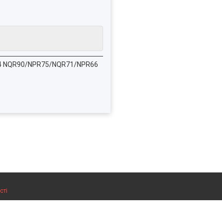
3,Е4 NQR90/NPR75/NQR71/NPR66
сті