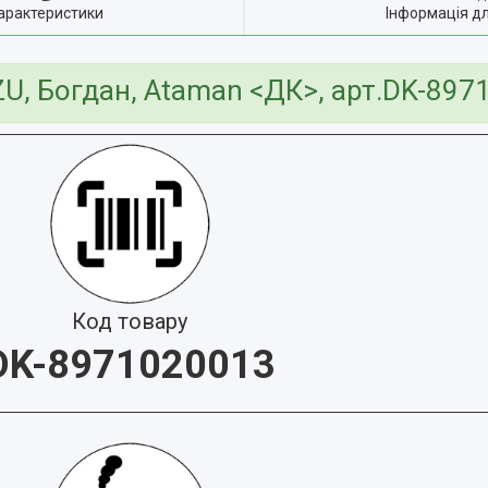
арактеристики
Інформація д
ZU, Богдан, Ataman <ДК>, арт.DK-89
Код товару
DK-8971020013