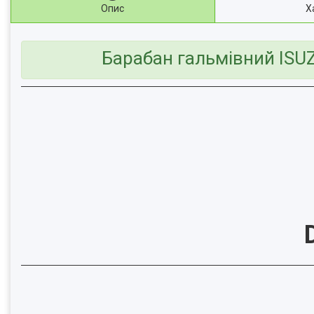
Опис
Х
Барабан гальмівний ISU