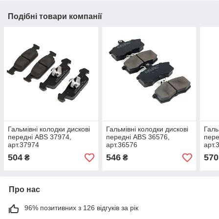
Подібні товари компанії
Гальмівні колодки дискові
Гальмівні колодки дискові
Галь
передні ABS 37974,
передні ABS 36576,
пере
арт.37974
арт.36576
арт.
504
546
570
₴
₴
Про нас
96% позитивних з 126 відгуків за рік