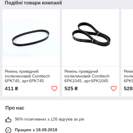
Подібні товари компанії
Ремінь привідний
Ремінь привідний
Ремі
поліклиновий Contitech
поліклиновий Contitech
полі
6PK745, арт.6PK745
6PK1045, арт.6PK1045
6PK9
411
525
528
₴
₴
Про нас
96% позитивних з 126 відгуків за рік
Працює з 18.09.2018