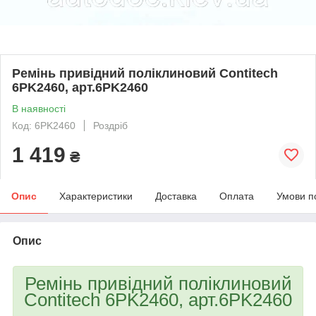
Ремінь привідний поліклиновий Contitech
6PK2460, арт.6PK2460
В наявності
Код: 6PK2460
Роздріб
1 419
₴
Опис
Характеристики
Доставка
Оплата
Умови п
Опис
Ремінь привідний поліклиновий
Contitech 6PK2460, арт.6PK2460