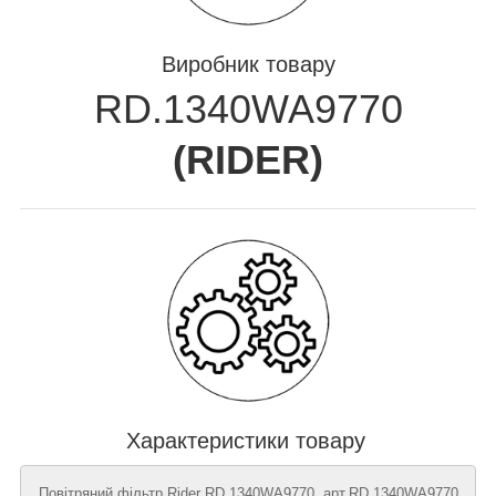
Виробник товару
RD.1340WA9770
(
RIDER
)
Характеристики товару
Повітряний фільтр Rider RD.1340WA9770, арт.RD.1340WA9770