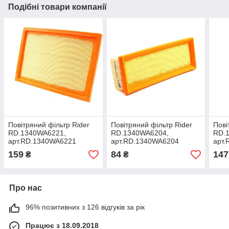
Подібні товари компанії
Повітряний фільтр Rider
Повітряний фільтр Rider
Пові
RD.1340WA6221,
RD.1340WA6204,
RD.
арт.RD.1340WA6221
арт.RD.1340WA6204
арт
159
84
147
₴
₴
Про нас
96% позитивних з 126 відгуків за рік
Працює з 18.09.2018