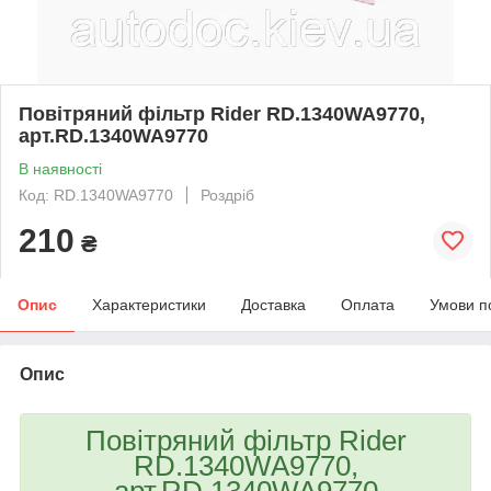
Повітряний фільтр Rider RD.1340WA9770,
арт.RD.1340WA9770
В наявності
Код: RD.1340WA9770
Роздріб
210
₴
Опис
Характеристики
Доставка
Оплата
Умови п
Опис
Повітряний фільтр Rider
RD.1340WA9770,
арт.RD.1340WA9770