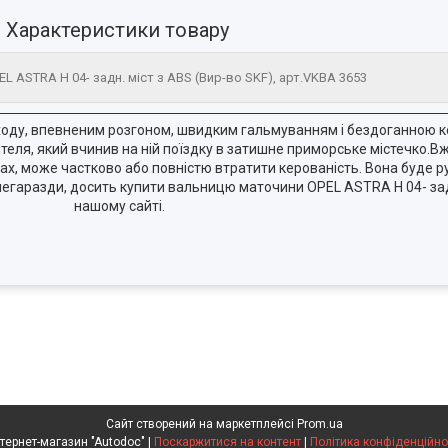
Характеристики товару
L ASTRA H 04- задн. міст з ABS (Вир-во SKF), арт.VKBA 3653
оду, впевненим розгоном, швидким гальмуванням і бездоганною ке
ля, який вчинив на ній поїздку в затишне приморське містечко.Вж
х, може частково або повністю втратити керованість. Вона буде р
і негаразди, досить купити вальницю маточини OPEL ASTRA H 04- за
нашому сайті.
Сайт створений на маркетплейсі
Prom.ua
Интернет-магазин "Autodoc" |
Поскаржитися на контент
|
Політика конфіденційно