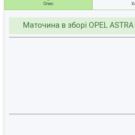
Опис
Х
Маточина в зборі OPEL ASTRA H