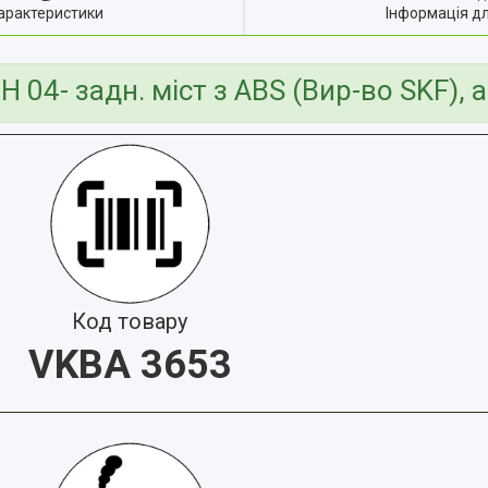
арактеристики
Інформація д
 04- задн. міст з ABS (Вир-во SKF), 
Код товару
VKBA 3653