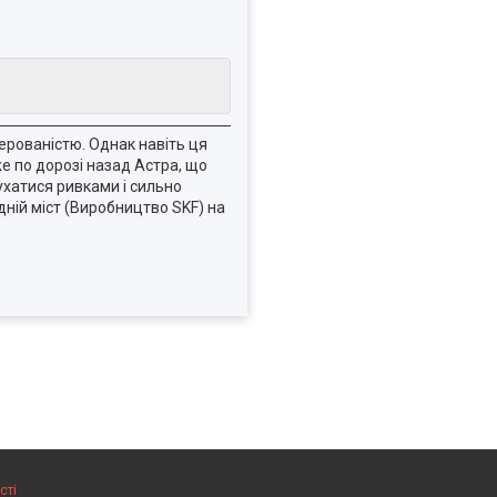
рованістю. Однак навіть ця
е по дорозі назад Астра, що
ухатися ривками і сильно
дній міст (Виробництво SKF) на
сті