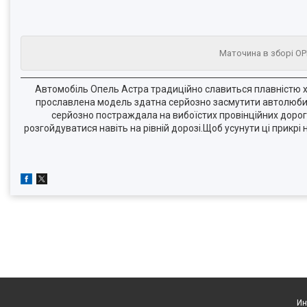
Маточина в зборі OPE
Автомобіль Опель Астра традиційно славиться плавністю х
прославлена модель здатна серйозно засмутити автолюбите
серйозно постраждала на вибоїстих провінційних дорога
розгойдуватися навіть на рівній дорозі.Щоб усунути ці прикр