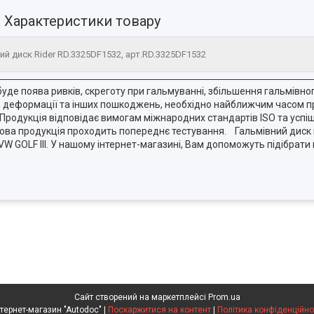
Характеристики товару
ий диск Rider RD.3325DF1532, арт.RD.3325DF1532
уде поява ривків, скреготу при гальмуванні, збільшення гальмівно
, деформації та інших пошкоджень, необхідно найближчим часом пр
Продукція відповідає вимогам міжнародних стандартів ISO та усп
Готова продукція проходить попереднє тестування. Гальмівний дис
 GOLF III. У нашому інтернет-магазині, Вам допоможуть підібрати 
Сайт створений на маркетплейсі
Prom.ua
Интернет-магазин "Autodoc" |
Поскаржитися на контент
|
Політика конфіденційно