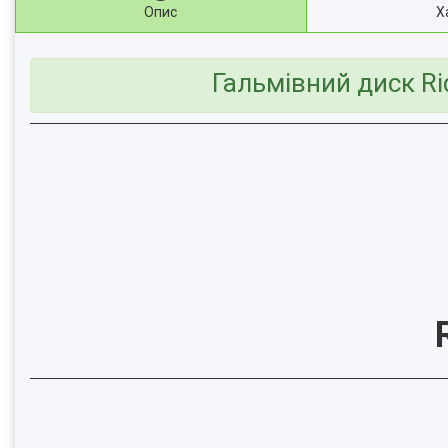
Опис
Х
Гальмівний диск R