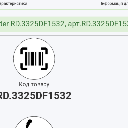
арактеристики
Інформація д
ider RD.3325DF1532, арт.RD.3325DF15
Код товару
RD.3325DF1532