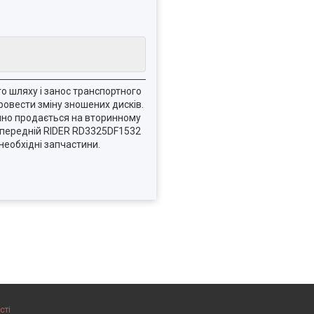
го шляху і занос транспортного
овести зміну зношених дисків.
ішно продається на вторинному
к передній RIDER RD3325DF1532
необхідні запчастини.
сті