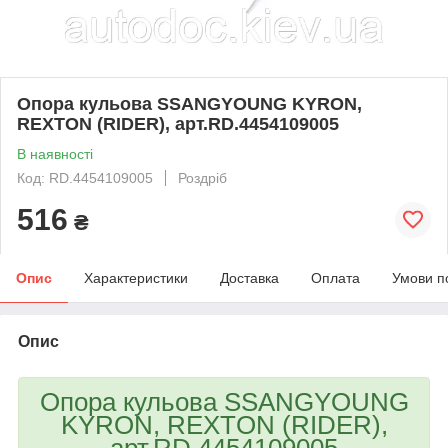
Опора кульова SSANGYOUNG KYRON,
REXTON (RIDER), арт.RD.4454109005
В наявності
Код: RD.4454109005
Роздріб
516
₴
Опис
Характеристики
Доставка
Оплата
Умови п
Опис
Опора кульова SSANGYOUNG
KYRON, REXTON (RIDER),
арт.RD.4454109005