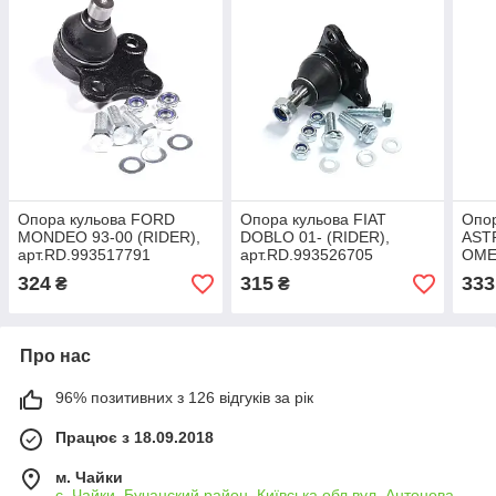
Опора кульова FORD
Опора кульова FIAT
Опор
MONDEO 93-00 (RIDER),
DOBLO 01- (RIDER),
ASTR
арт.RD.993517791
арт.RD.993526705
OMEG
(RID
324
315
333
₴
₴
арт.
Про нас
96% позитивних з 126 відгуків за рік
Працює з 18.09.2018
м. Чайки
с. Чайки, Бучанский район, Київська обл вул. Антонова,