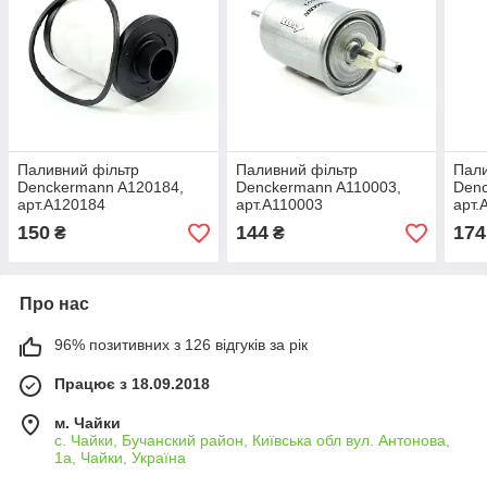
Паливний фільтр
Паливний фільтр
Пали
Denckermann A120184,
Denckermann A110003,
Denc
арт.A120184
арт.A110003
арт.
150
144
174
₴
₴
Про нас
96% позитивних з 126 відгуків за рік
Працює з 18.09.2018
м. Чайки
с. Чайки, Бучанский район, Київська обл вул. Антонова,
1а, Чайки, Україна