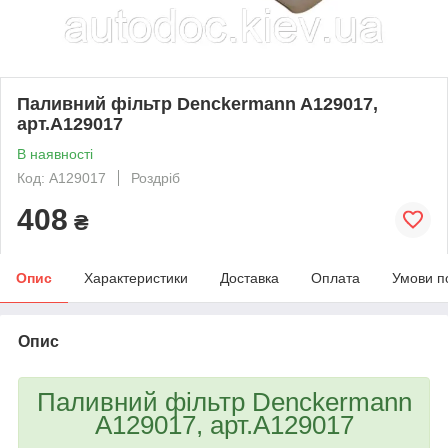
Паливний фільтр Denckermann A129017,
арт.A129017
В наявності
Код: A129017
Роздріб
408
₴
Опис
Характеристики
Доставка
Оплата
Умови п
Опис
Паливний фільтр Denckermann
A129017, арт.A129017