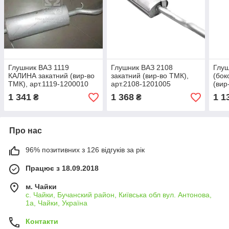
Глушник ВАЗ 1119
Глушник ВАЗ 2108
Глуш
КАЛИНА закатний (вир-во
закатний (вир-во ТМК),
(бок
ТМК), арт.1119-1200010
арт.2108-1201005
(вир
120
1 341
1 368
1 1
₴
₴
Про нас
96% позитивних з 126 відгуків за рік
Працює з 18.09.2018
м. Чайки
с. Чайки, Бучанский район, Київська обл вул. Антонова,
1а, Чайки, Україна
Контакти