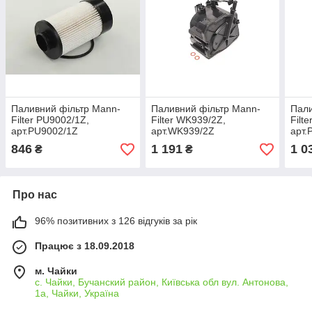
Паливний фільтр Mann-
Паливний фільтр Mann-
Пали
Filter PU9002/1Z,
Filter WK939/2Z,
Filt
арт.PU9002/1Z
арт.WK939/2Z
арт.
846
1 191
1 0
₴
₴
Про нас
96% позитивних з 126 відгуків за рік
Працює з 18.09.2018
м. Чайки
с. Чайки, Бучанский район, Київська обл вул. Антонова,
1а, Чайки, Україна