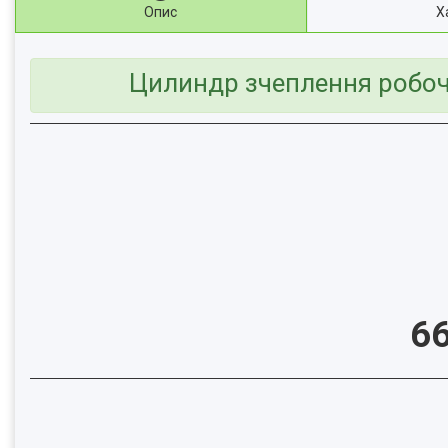
Опис
Х
Цилиндр зчеплення робочи
6