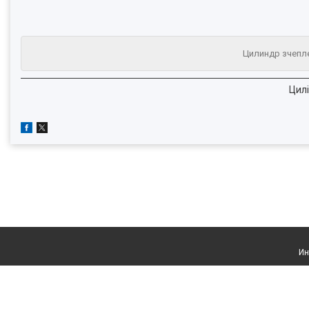
Цилиндр зчепле
Цилі