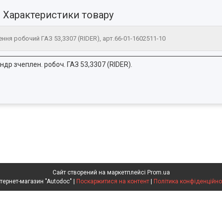
Характеристики товару
ння робочий ГАЗ 53,3307 (RIDER), арт.66-01-1602511-10
ндр зчеплен. робоч. ГАЗ 53,3307 (RIDER).
Сайт створений на маркетплейсі
Prom.ua
Интернет-магазин "Autodoc" |
Поскаржитися на контент
|
Політика конфіденційно