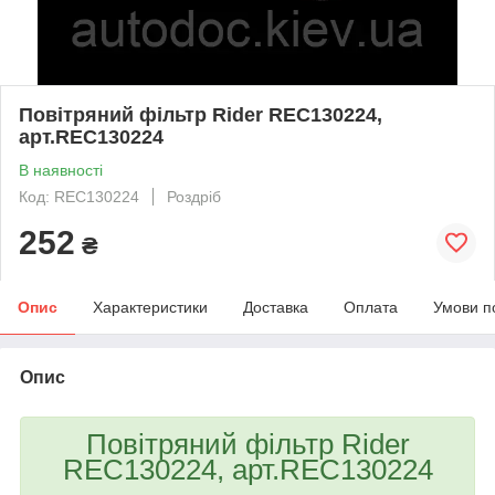
Повітряний фільтр Rider REC130224,
арт.REC130224
В наявності
Код: REC130224
Роздріб
252
₴
Опис
Характеристики
Доставка
Оплата
Умови п
Опис
Повітряний фільтр Rider
REC130224, арт.REC130224