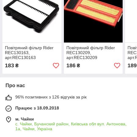
Повітряний фільтр Rider
Повітряний фільтр Rider
Пові
REC130163,
REC130209,
REC
арт.REC130163
арт.REC130209
арт
183
186
189
₴
₴
Про нас
96% позитивних з 126 відгуків за рік
Працює з 18.09.2018
м. Чайки
с. Чайки, Бучанский район, Київська обл вул. Антонова,
1а, Чайки, Україна