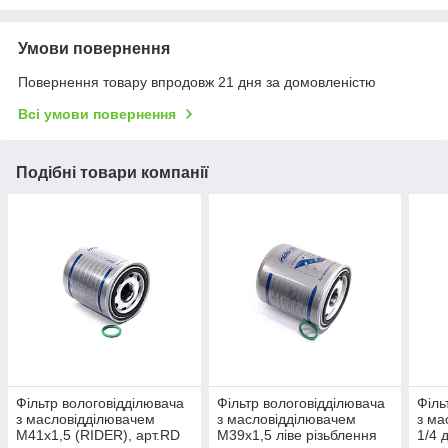
Умови повернення
Повернення товару впродовж 21 дня за домовленістю
Всі умови повернення
Подібні товари компанії
Фільтр вологовідділювача
Фільтр вологовідділювача
Філь
з масловідділювачем
з масловідділювачем
з ма
М41х1,5 (RIDER), арт.RD
М39х1,5 ліве різьблення
1/4 