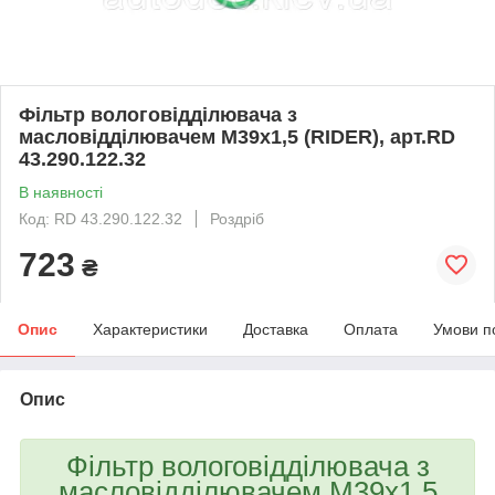
Фільтр вологовідділювача з
масловідділювачем М39х1,5 (RIDER), арт.RD
43.290.122.32
В наявності
Код: RD 43.290.122.32
Роздріб
723
₴
Опис
Характеристики
Доставка
Оплата
Умови п
Опис
Фільтр вологовідділювача з
масловідділювачем М39х1,5