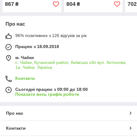
99.14.28
(RIDER), арт.RD
(RID
867
804
702
₴
₴
43.290.124.52
Про нас
96% позитивних з 126 відгуків за рік
Працює з 18.09.2018
м. Чайки
с. Чайки, Бучанский район, Київська обл вул. Антонова,
1а, Чайки, Україна
Контакти
Сьогодні працює з 09:00 до 18:00
Показати весь графік роботи
Про нас
Контакти