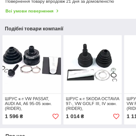
Повернення товару впродовж 21 дня за домовленістю
Всі умови повернення
Подібні товари компанії
ШРУС к-т VW PASSAT,
ШРУС к-т SKODA OCTAVIA
ШРУС
AUDI A4, A6 95-05 зовн.
97-, VW GOLF III, IV зовн.
VW P
(RIDER),
(RIDER),
(RID
арт.RD.255022681
арт.RD.255022627
арт.
1 596
1 014
1 1
₴
₴