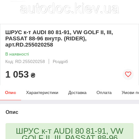
ШРУС к-т AUDI 80 81-91, VW GOLF II, III,
PASSAT 88-96 внутр. (RIDER),
арт.RD.255020258
В наявності
Код: RD.255020258
Роздріб
1 053
₴
Опис
Характеристики
Доставка
Оплата
Умови п
Опис
ШРУС к-т AUDI 80 81-91, VW
GOLF II, III, PASSAT 88-96