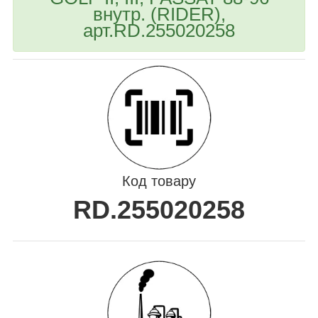
внутр. (RIDER),
арт.RD.255020258
Код товару
RD.255020258