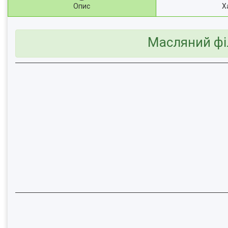
Опис
Х
Масляний філ