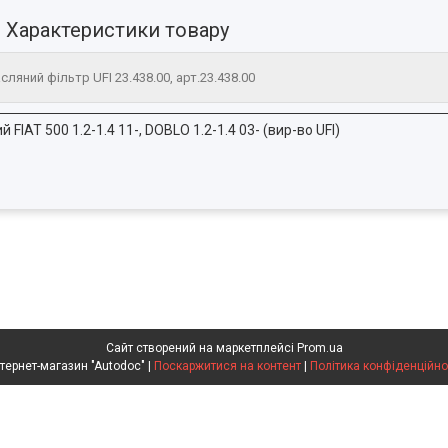
Характеристики товару
сляний фільтр UFI 23.438.00, арт.23.438.00
 FIAT 500 1.2-1.4 11-, DOBLO 1.2-1.4 03- (вир-во UFI)
Сайт створений на маркетплейсі
Prom.ua
Интернет-магазин "Autodoc" |
Поскаржитися на контент
|
Політика конфіденційно