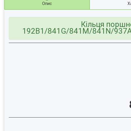
Опис
Х
Кільця поршне
192B1/841G/841M/841N/937A5