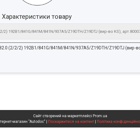
Характеристики товару
2/2/2) 192B1/841G/841M/841N/937A5/Z19DTH/Z19DTJ (вир-во KS), арт.8000
82.0 (2/2/2) 192B1/841G/841M/841N/937A5/Z19DTH/Z19DTJ (вир-во
Сайт створений на маркетплейсі
Prom.ua
Интернет-магазин "Autodoc" |
Поскаржитися на контент
|
Політика конфіденційно