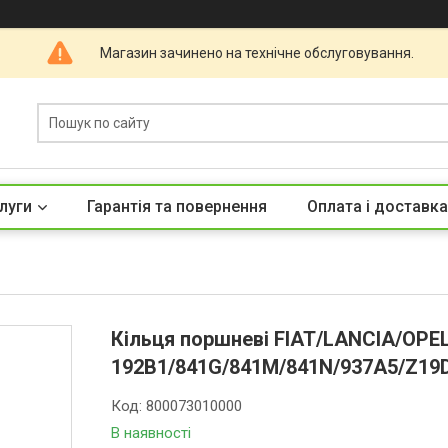
Магазин зачинено на технічне обслуговування.
луги
Гарантія та повернення
Оплата і доставка
Кільця поршневі FIAT/LANCIA/OPEL 
192B1/841G/841M/841N/937A5/Z19D
Код:
800073010000
В наявності