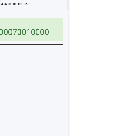
ля замовлення
800073010000