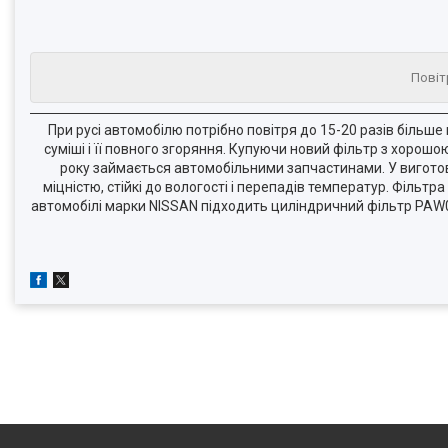
Повіт
При русі автомобілю потрібно повітря до 15-20 разів більш
суміші і її повного згоряння. Купуючи новий фільтр з хоро
року займається автомобільними запчастинами. У виготов
міцністю, стійкі до вологості і перепадів температур. Фільт
автомобілі марки NISSAN підходить циліндричний фільтр PAW