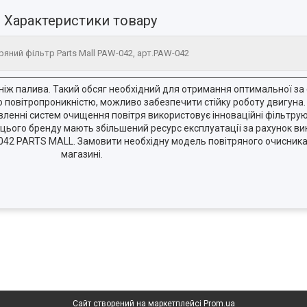
Характеристики товару
ряний фільтр Parts Mall PAW-042, арт.PAW-042
е ніж палива. Такий обсяг необхідний для отримання оптимальної з
шою повітропроникністю, можливо забезпечити стійку роботу двигуна
ленні систем очищення повітря використовує інноваційні фільтрую
ра цього бренду мають збільшений ресурс експлуатації за рахунок ви
042 PARTS MALL. Замовити необхідну модель повітряного очисника
магазині.
Сайт створений на маркетплейсі
Prom.ua