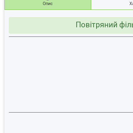
Опис
Х
Повітряний філь