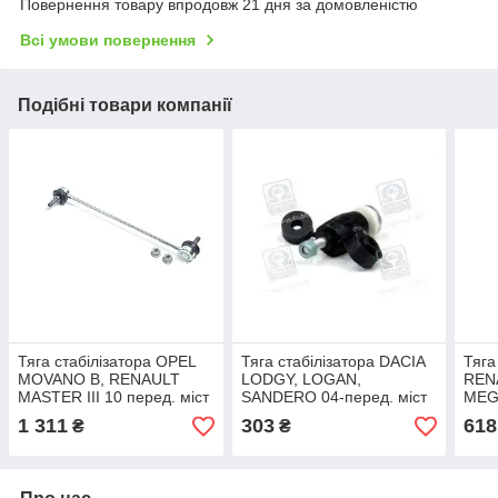
Повернення товару впродовж 21 дня за домовленістю
Всі умови повернення
Подібні товари компанії
Тяга стабілізатора OPEL
Тяга стабілізатора DACIA
Тяга
MOVANO B, RENAULT
LODGY, LOGAN,
REN
MASTER III 10 перед. міст
SANDERO 04-перед. міст
MEGA
(Вир-во LEMFORDER),
(Вир-во LEMFORDER),
08- 
1 311
303
618
₴
₴
арт.35057 01
арт.31243 01
MON