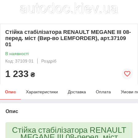
Стійка стабілізатора RENAULT MEGANE III 08-
перед. міст (Вир-во LEMFORDER), арт.37109
01
В наявності
Код: 37109 01
Роздріб
1 233
₴
Опис
Характеристики
Доставка
Оплата
Умови п
Опис
Стійка стабілізатора RENAULT
MEGANE III 08-перед. міст