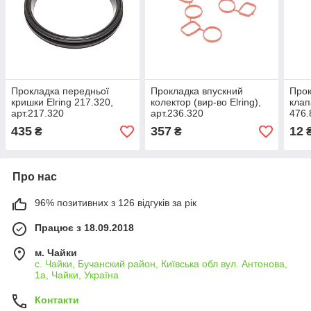
Прокладка передньої
Прокладка впускний
Прок
кришки Elring 217.320,
колектор (вир-во Elring),
клап
арт.217.320
арт.236.320
476.
435
357
12
₴
₴
Про нас
96% позитивних з 126 відгуків за рік
Працює з 18.09.2018
м. Чайки
с. Чайки, Бучанский район, Київська обл вул. Антонова,
1а, Чайки, Україна
Контакти