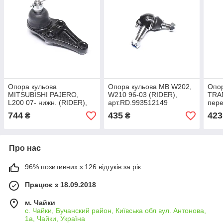
Опора кульова
Опора кульова MB W202,
Опо
MITSUBISHI PAJERO,
W210 96-03 (RIDER),
TRA
L200 07- нижн. (RIDER),
арт.RD.993512149
пере
арт.RD.MR992299
арт.
744
435
423
₴
₴
Про нас
96% позитивних з 126 відгуків за рік
Працює з 18.09.2018
м. Чайки
с. Чайки, Бучанский район, Київська обл вул. Антонова,
1а, Чайки, Україна