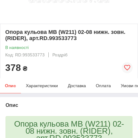
Опора кульова MB (W211) 02-08 нижн. зовн.
(RIDER), арт.RD.993533773
В наявності
Код: RD.993533773
Роздріб
378
₴
Опис
Характеристики
Доставка
Оплата
Умови п
Опис
Опора кульова MB (W211) 02-
08 нижн. зовн. (RIDER),
арт.RD.993533773