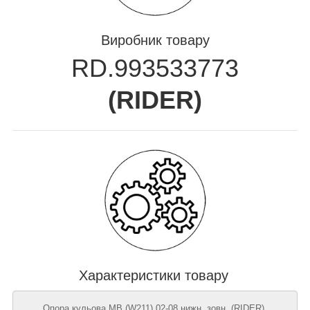
Виробник товару
RD.993533773
(
RIDER
)
Характеристики товару
Опора кульова MB (W211) 02-08 нижн. зовн. (RIDER),