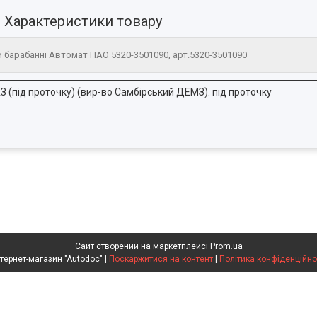
Характеристики товару
и барабанні Автомат ПАО 5320-3501090, арт.5320-3501090
 (під проточку) (вир-во Самбірський ДЕМЗ). під проточку
Сайт створений на маркетплейсі
Prom.ua
Интернет-магазин "Autodoc" |
Поскаржитися на контент
|
Політика конфіденційно