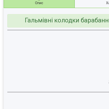
Опис
Х
Гальмівні колодки барабанн