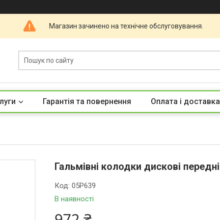
Магазин зачинено на технічне обслуговування.
луги
Гарантія та повернення
Оплата і доставка
Гальмівні колодки дискові передні
Код:
05P639
В наявності
972 ₴