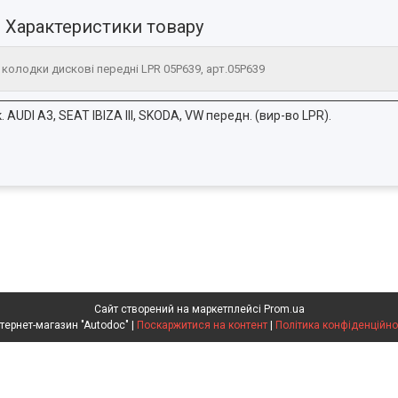
Характеристики товару
 колодки дискові передні LPR 05P639, арт.05P639
 AUDI A3, SEAT IBIZA III, SKODA, VW передн. (вир-во LPR).
Сайт створений на маркетплейсі
Prom.ua
Интернет-магазин "Autodoc" |
Поскаржитися на контент
|
Політика конфіденційно