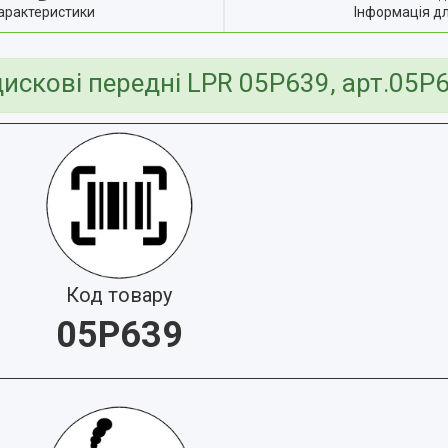
арактеристики
Інформація д
дискові передні LPR 05P639, арт.05P
Код товару
05P639