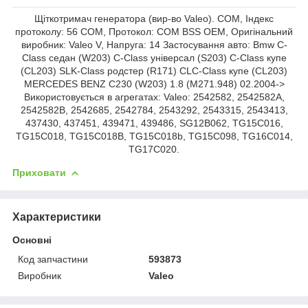
Щіткотримач генератора (вир-во Valeo). COM, Індекс
протоколу: 56 COM, Протокол: COM BSS OEM, Оригінальний
виробник: Valeo V, Напруга: 14 Застосування авто: Bmw C-
Class седан (W203) C-Class універсал (S203) C-Class купе
(CL203) SLK-Class родстер (R171) CLC-Class купе (CL203)
MERCEDES BENZ C230 (W203) 1.8 (M271.948) 02.2004->
Використовується в агрегатах: Valeo: 2542582, 2542582A,
2542582B, 2542685, 2542784, 2543292, 2543315, 2543413,
437430, 437451, 439471, 439486, SG12B062, TG15C016,
TG15C018, TG15C018B, TG15C018b, TG15C098, TG16C014,
TG17C020.
Приховати
Характеристики
Основні
Код запчастини
593873
Виробник
Valeo