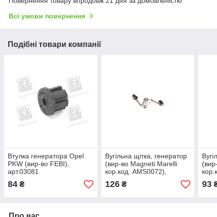
Повернення товару впродовж 21 дня за домовленістю
Всі умови повернення
Подібні товари компанії
Втулка генератора Opel
Вугільна щітка, генератор
Вугі
PKW (вир-во FEBI),
(вир-во Magneti Marelli
(вир
арт.03081
кор.код. AMS0072),
кор.
арт.940113190072
арт.
84
126
93
₴
₴
Про нас