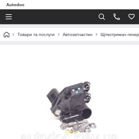
Autodoc
Товари та послуги
Автозапчастин
Щіткотримач генер