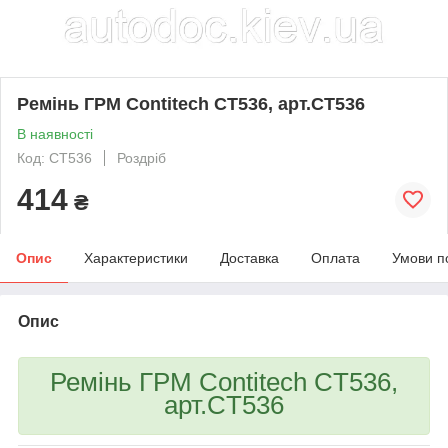
Ремінь ГРМ Contitech CT536, арт.CT536
В наявності
Код: CT536
Роздріб
414
₴
Опис
Характеристики
Доставка
Оплата
Умови п
Опис
Ремінь ГРМ Contitech CT536,
арт.CT536