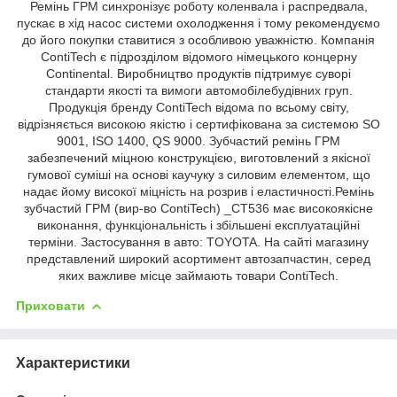
Ремінь ГРМ синхронізує роботу коленвала і распредвала,
пускає в хід насос системи охолодження і тому рекомендуємо
до його покупки ставитися з особливою уважністю. Компанія
ContiTech є підрозділом відомого німецького концерну
Continental. Виробництво продуктів підтримує суворі
стандарти якості та вимоги автомобілебудівних груп.
Продукція бренду ContiTech відома по всьому світу,
відрізняється високою якістю і сертифікована за системою SO
9001, ISO 1400, QS 9000. Зубчастий ремінь ГРМ
забезпечений міцною конструкцією, виготовлений з якісної
гумової суміші на основі каучуку з силовим елементом, що
надає йому високої міцність на розрив і еластичності.Ремінь
зубчастий ГРМ (вир-во ContiTech) _CT536 має високоякісне
виконання, функціональність і збільшені експлуатаційні
терміни. Застосування в авто: TOYOTA. На сайті магазину
представлений широкий асортимент автозапчастин, серед
яких важливе місце займають товари ContiTech.
Приховати
Характеристики