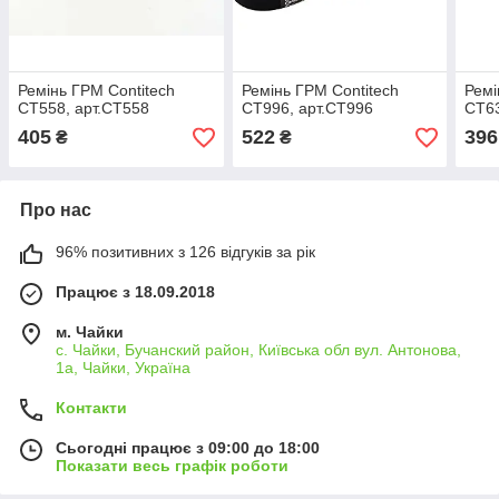
Ремінь ГРМ Contitech
Ремінь ГРМ Contitech
Ремі
CT558, арт.CT558
CT996, арт.CT996
CT63
405
522
396
₴
₴
Про нас
96% позитивних з 126 відгуків за рік
Працює з 18.09.2018
м. Чайки
с. Чайки, Бучанский район, Київська обл вул. Антонова,
1а, Чайки, Україна
Контакти
Сьогодні працює з 09:00 до 18:00
Показати весь графік роботи