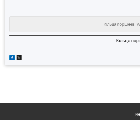
Кільця поршневі VA
Кільця порш