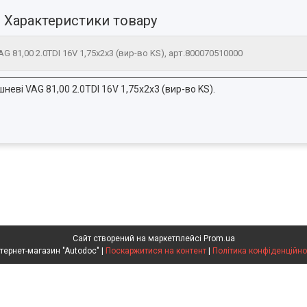
Характеристики товару
G 81,00 2.0TDI 16V 1,75x2x3 (вир-во KS), арт.800070510000
неві VAG 81,00 2.0TDI 16V 1,75x2x3 (вир-во KS).
Сайт створений на маркетплейсі
Prom.ua
Интернет-магазин "Autodoc" |
Поскаржитися на контент
|
Політика конфіденційно