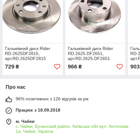
Гальмівний диск Rider
Гальмівний диск Rider
Галь
RD.2625DF2815,
RD.2625.DF2651,
RD.2
арт.RD.2625DF2815
арт.RD.2625.DF2651
арт.
729
966
903
₴
₴
Про нас
96% позитивних з 126 відгуків за рік
Працює з 18.09.2018
м. Чайки
с. Чайки, Бучанский район, Київська обл вул. Антонова,
1а, Чайки, Україна