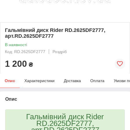
Гальмівний диск Rider RD.2625DF2777,
арт.RD.2625DF2777
В наявності
Код: RD.2625DF2777
Роздріб
1 200
₴
Опис
Характеристики
Доставка
Оплата
Умови п
Опис
Гальмівний диск Rider
RD.2625DF2777,
арт.RD.2625DF2777