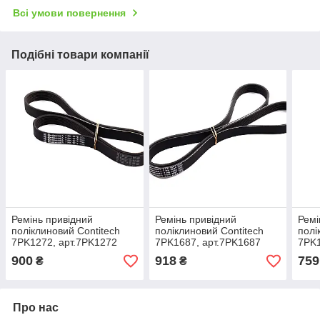
Всі умови повернення
Подібні товари компанії
Ремінь привідний
Ремінь привідний
Ремі
поліклиновий Contitech
поліклиновий Contitech
полі
7PK1272, арт.7PK1272
7PK1687, арт.7PK1687
7PK1
900
918
759
₴
₴
Про нас