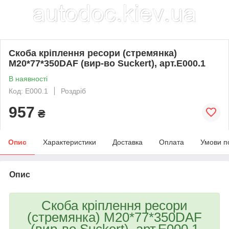
Скоба кріплення ресори (стремянка)
М20*77*350DAF (вир-во Suckert), арт.E000.1
В наявності
Код: E000.1
Роздріб
957
₴
Опис
Характеристики
Доставка
Оплата
Умови п
Опис
Скоба кріплення ресори
(стремянка) М20*77*350DAF
(вир-во Suckert), арт.E000.1