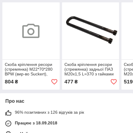
Скоба кріплення ресори
Скоба кріплення ресори
Скоб
(стремянка) M22*70*280
(стремянка) задньої ПАЗ
(стр
BPW (вир-во Suckert),
М20х1,5 L=370 з гайками
М20х
арт.C003
(вир-во Самбірський МЗ),
Самб
804
477
519
₴
₴
арт.3205-2912408
арт.
Про нас
96% позитивних з 126 відгуків за рік
Працює з 18.09.2018