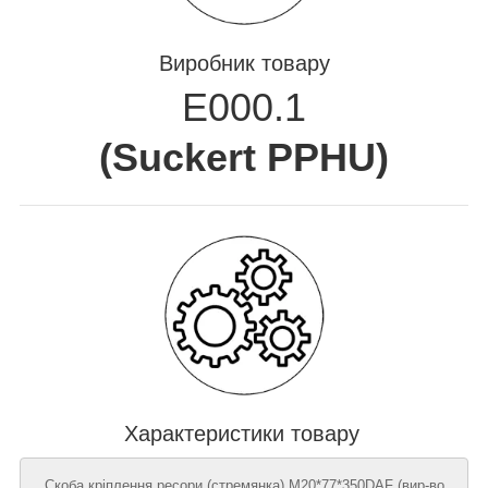
Виробник товару
E000.1
(
Suckert PPHU
)
Характеристики товару
Скоба кріплення ресори (стремянка) М20*77*350DAF (вир-во