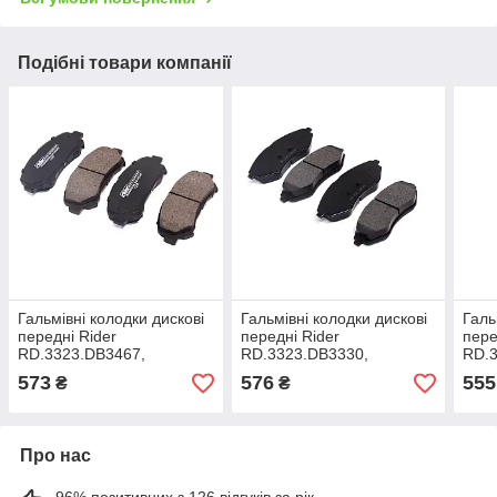
Подібні товари компанії
Гальмівні колодки дискові
Гальмівні колодки дискові
Галь
передні Rider
передні Rider
пере
RD.3323.DB3467,
RD.3323.DB3330,
RD.3
арт.RD.3323.DB3467
арт.RD.3323.DB3330
арт.
573
576
555
₴
₴
Про нас