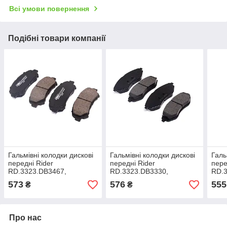
Всі умови повернення
Подібні товари компанії
Гальмівні колодки дискові
Гальмівні колодки дискові
Галь
передні Rider
передні Rider
пере
RD.3323.DB3467,
RD.3323.DB3330,
RD.3
арт.RD.3323.DB3467
арт.RD.3323.DB3330
арт.
573
576
555
₴
₴
Про нас