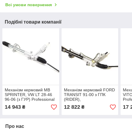
Всі умови повернення
Подібні товари компанії
Механізм кермовий MB
Механізм кермовий FORD
Мех
SPRINTER, VW LT 28-46
TRANSIT 91-00 з ГПК
VITO
96-06 (з ГУР) Professional
(RIDER),
Prof
(RIDER),
арт.RD.3211JRP748
арт.
14 943
12 822
17 
₴
₴
арт.RD.321100036
Про нас