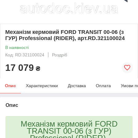
Механізм кермовий FORD TRANSIT 00-06 (з
ГУР) Professional (RIDER), арт.RD.321100024
В наявності
Код: RD.321100024
Роздріб
17 079
₴
Опис
Характеристики
Доставка
Оплата
Умови п
Опис
Механізм кермовий FORD
TRANSIT 00-06 (з ГУР)
Professional (RIDER),