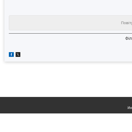
Повіт
Філ