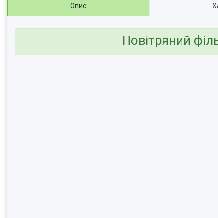
Опис
Х
Повітряний філ