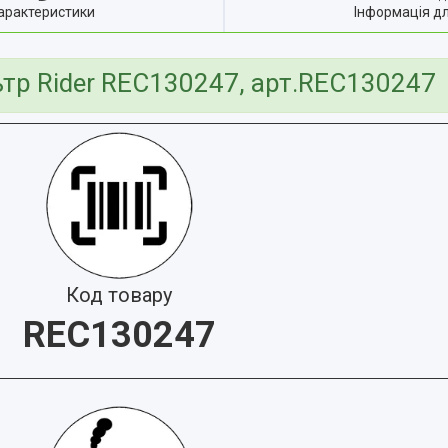
арактеристики
Інформація д
ьтр Rider REC130247, арт.REC130247
Код товару
REC130247