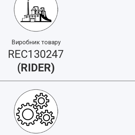
Виробник товару
REC130247
(
RIDER
)