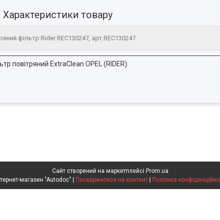
Характеристики товару
ряний фільтр Rider REC130247, арт.REC130247
ьтр повітряний ExtraClean OPEL (RIDER).
Сайт створений на маркетплейсі
Prom.ua
Интернет-магазин "Autodoc" |
Поскаржитися на контент
|
Політика конфіденційно