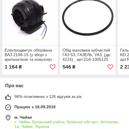
Електродвигун обігрівача
Обід маховика зубчастий
Галь
ВАЗ 2108-15 (у зборі з
ГАЗ 53, ГАЗЕЛЬ, УАЗ, (дв.
RD.
крильчаткою та кожухом)
4215) , арт.21A-1005125
арт.
(DECARO), арт.2108-
1 164
546
2 2
₴
₴
8101091
Про нас
96% позитивних з 126 відгуків за рік
Працює з 18.09.2018
м. Чайки
с. Чайки, Бучанский район, Київська обл вул. Антонова,
1а, Чайки, Україна