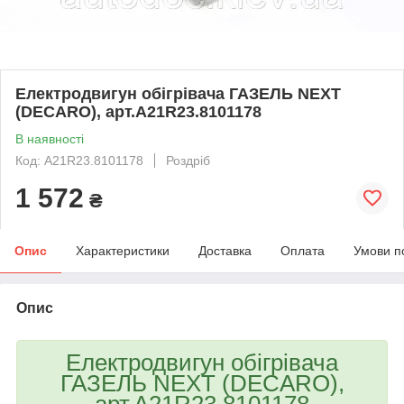
Електродвигун обігрівача ГАЗЕЛЬ NEXT
(DECARO), арт.A21R23.8101178
В наявності
Код: A21R23.8101178
Роздріб
1 572
₴
Опис
Характеристики
Доставка
Оплата
Умови п
Опис
Електродвигун обігрівача
ГАЗЕЛЬ NEXT (DECARO),
арт.A21R23.8101178