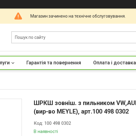
Магазин зачинено на технічне обслуговування.
луги
Гарантія та повернення
Оплата і доставка
ШРКШ зовніш. з пильником VW,AUD
(вир-во MEYLE), арт.100 498 0302
Код:
100 498 0302
В наявності