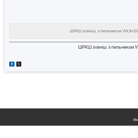
ШРКШ зовніш. з пильником VW,AUDI,
ШРКШ зовніш. з пильником V