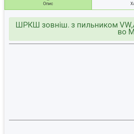
Опис
Х
ШРКШ зовніш. з пильником VW,A
во M