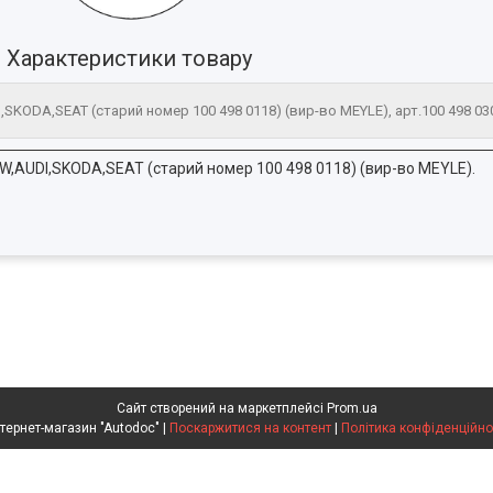
Характеристики товару
SKODA,SEAT (старий номер 100 498 0118) (вир-во MEYLE), арт.100 498 03
W,AUDI,SKODA,SEAT (старий номер 100 498 0118) (вир-во MEYLE).
Сайт створений на маркетплейсі
Prom.ua
Интернет-магазин "Autodoc" |
Поскаржитися на контент
|
Політика конфіденційно