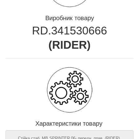
Виробник товару
RD.341530666
(
RIDER
)
Характеристики товару
Стійка стаб. MB SPRINTER 06- передн. прав. (RIDER),