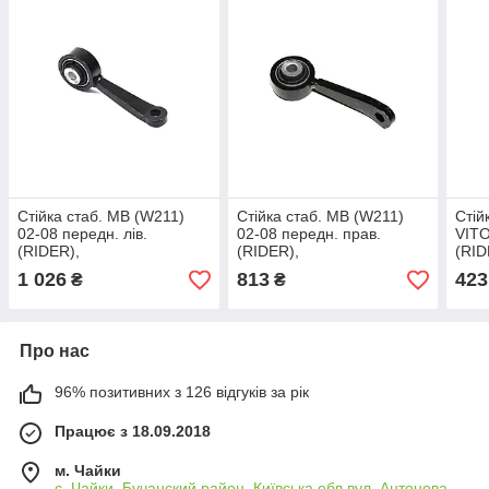
Стійка стаб. MB (W211)
Стійка стаб. MB (W211)
Стій
02-08 передн. лів.
02-08 передн. прав.
VITO
(RIDER),
(RIDER),
(RID
арт.RD.341529308
арт.RD.341529309
арт.
1 026
813
423
₴
₴
Про нас
96% позитивних з 126 відгуків за рік
Працює з 18.09.2018
м. Чайки
с. Чайки, Бучанский район, Київська обл вул. Антонова,