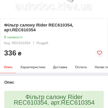
Фільтр салону Rider REC610354,
арт.REC610354
В наявності
Код: REC610354
Роздріб
336
₴
Опис
Характеристики
Доставка
Оплата
Умови п
Опис
Фільтр салону Rider
REC610354, арт.REC610354