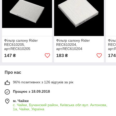
Фільтр салону Rider
Фільтр салону Rider
Філь
REC610205,
REC610204,
REC
арт.REC610205
арт.REC610204
арт
147
183
174
₴
₴
Про нас
96% позитивних з 126 відгуків за рік
Працює з 18.09.2018
м. Чайки
с. Чайки, Бучанский район, Київська обл вул. Антонова,
1а, Чайки, Україна