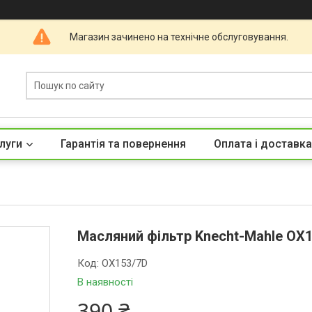
Магазин зачинено на технічне обслуговування.
луги
Гарантія та повернення
Оплата і доставка
Масляний фільтр Knecht-Mahle OX1
Код:
OX153/7D
В наявності
390 ₴