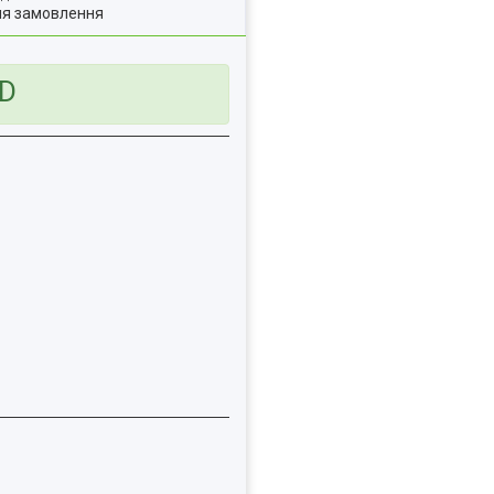
ля замовлення
7D