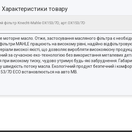
Характеристики товару
й фільтр Knecht-Mahle OX153/7D, арт.OX153/7D
е моторне масло. Отже, застосування масляного фільтра є необхід
і фільтри MAHLE працюють на високому рівні, надійно відфільтров
ріали високої якісті, що дозволяє виробляти високоякісну проду
ий за сучасною еко-технологією без використання металевих дет
 при високому тиску, чудово утримує будь-які забруднення. Габар
у швидкість потоку масла. Екологічний продукт безпечний і комфор
53/7D ECO встановлюється на авто MB.