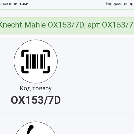
арактеристики
Інформація д
Knecht-Mahle OX153/7D, арт.OX153/
Код товару
OX153/7D