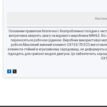
Масляни
Основним правилом безпечної і безпроблемної поїздки є чист
витратника зверніть увагу на відомого виробника MAHLE. Вс
переносяться робочою рідиною. Виробник використовує мате
роботи.Масляний змінний елемент OX153/7D ECO виготовлен
елемента стійкий в агресивному середовищі, не деформується
підходять для сумісної моделі двигуна. Це забезпечить хорош
OX1