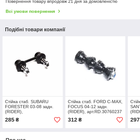
Повернення товару впродовж 21 дня за домовленістю
Всі умови повернення
Подібні товари компанії
Стійка стаб. SUBARU
Стійка стаб. FORD C-MAX,
Стій
FORESTER 03-08 задн.
FOCUS 04-12 задн.
SANT
(RIDER),
(RIDER), арт.RD.30760237
(RID
арт.RD.20470SA011
арт.
285
312
297
₴
₴