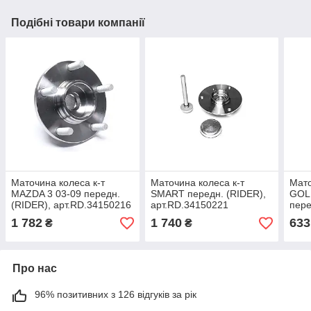
Подібні товари компанії
Маточина колеса к-т
Маточина колеса к-т
Мат
MAZDA 3 03-09 передн.
SMART передн. (RIDER),
GOLF
(RIDER), арт.RD.34150216
арт.RD.34150221
пере
арт.
1 782
1 740
633
₴
₴
Про нас
96% позитивних з 126 відгуків за рік