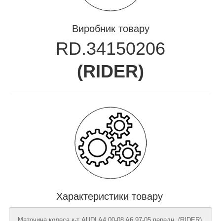
Виробник товару
RD.34150206
(
RIDER
)
Характеристики товару
Маточина колеса к-т AUDI A4 00-08 A6 97-05 передн. (RIDER),