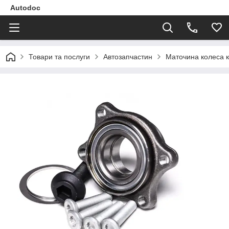
Autodoc
Товари та послуги
Автозапчастин
Маточина колеса к