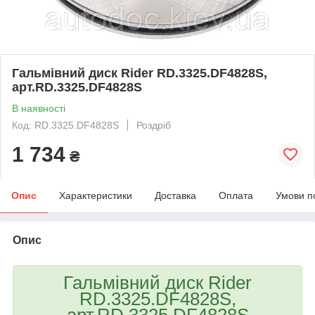
Гальмівний диск Rider RD.3325.DF4828S,
арт.RD.3325.DF4828S
В наявності
Код: RD.3325.DF4828S
Роздріб
1 734
₴
Опис
Характеристики
Доставка
Оплата
Умови п
Опис
Гальмівний диск Rider
RD.3325.DF4828S,
арт.RD.3325.DF4828S