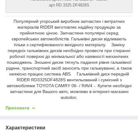
арт.RD.3325.DF4828S
Популярний угорський виробник запчастин і витратних
матеріалів RIDER виготовляє надійну продукцію за
прийнятною ціною. Запчастини популярні серед
європейських автомобілістів. Гальмівні диски відливають
тільки з сертифікованого вихідного матеріалу. Заміну
передніх гальмівних дисків необхідно провести при стиранні
робочої поверхні до мінімальної або наявності механічних
пошкоджень. Зношені диски тягнуть падання рівня гальмівної
рідини, транспортний засіб заносить при гальмуванні, а також
неякісно працює система ABS. Гальмівний диск передній
RIDER RD3325DF4828S вентильований і сумісний з
автомобілями TOYOTA CAMRY 06- / RAV4 -. Купити необхідні
запчастини для Вашого авто, можливо в інтернет-магазині
autodoc.
Приховати
Характеристики