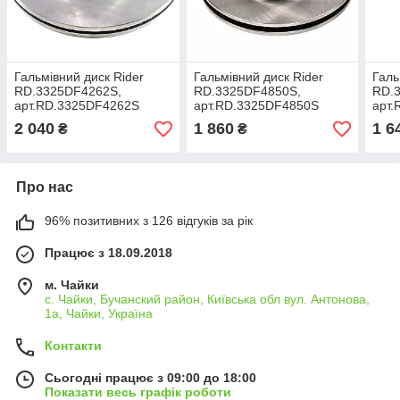
Гальмівний диск Rider
Гальмівний диск Rider
Галь
RD.3325DF4262S,
RD.3325DF4850S,
RD.
арт.RD.3325DF4262S
арт.RD.3325DF4850S
арт
2 040
1 860
1 6
₴
₴
Про нас
96% позитивних з 126 відгуків за рік
Працює з 18.09.2018
м. Чайки
с. Чайки, Бучанский район, Київська обл вул. Антонова,
1а, Чайки, Україна
Контакти
Сьогодні працює з 09:00 до 18:00
Показати весь графік роботи