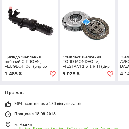
Циліндр зчеплення
Комплект зчеплення
Зче
робочий CITROEN,
FORD MONDEO IV,
AVEO
PEUGEOT, 06- (вир-во
FIESTA VI 1.6-1.6 TI (Вир-
DAE
SACHS), арт.6283 605 025
во SACHS), арт.3000 951
97- 
1 485
5 028
4 1
₴
₴
024
арт.
Про нас
96% позитивних з 126 відгуків за рік
Працює з 18.09.2018
м. Чайки
с. Чайки, Бучанский район, Київська обл вул. Антонова,