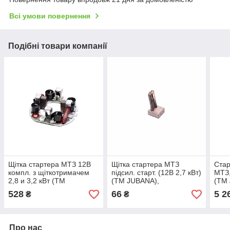
Всі умови повернення
Подібні товари компанії
Щітка стартера МТЗ 12В
Щітка стартера МТЗ
Стар
компл. з щіткотримачем
підсил. старт. (12В 2,7 кВт)
МТЗ,
2,8 и 3,2 кВт (ТМ
(ТМ JUBANA),
(ТМ
JUBANA), арт.123703102
арт.123703001
арт.
528
66
5 2
₴
₴
Про нас