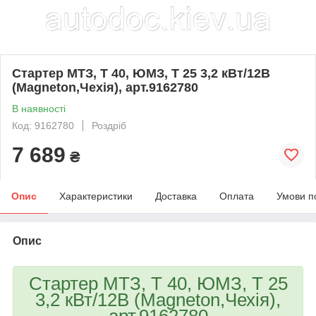
Стартер МТЗ, Т 40, ЮМЗ, Т 25 3,2 кВт/12В
(Magneton,Чехія), арт.9162780
В наявності
Код: 9162780
Роздріб
7 689
₴
Опис
Характеристики
Доставка
Оплата
Умови п
Опис
Стартер МТЗ, Т 40, ЮМЗ, Т 25
3,2 кВт/12В (Magneton,Чехія),
арт.9162780