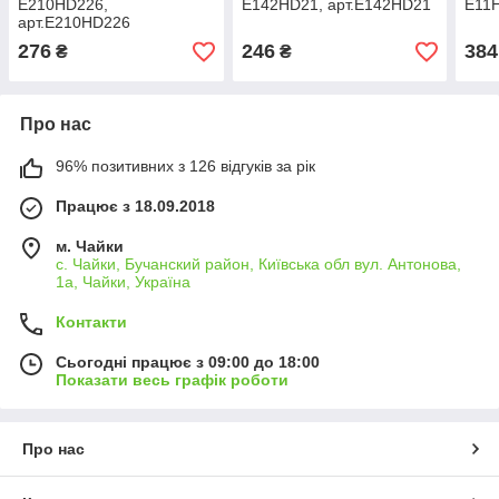
E210HD226,
E142HD21, арт.E142HD21
E11H
арт.E210HD226
276
246
384
₴
₴
Про нас
96% позитивних з 126 відгуків за рік
Працює з 18.09.2018
м. Чайки
с. Чайки, Бучанский район, Київська обл вул. Антонова,
1а, Чайки, Україна
Контакти
Сьогодні працює з 09:00 до 18:00
Показати весь графік роботи
Про нас