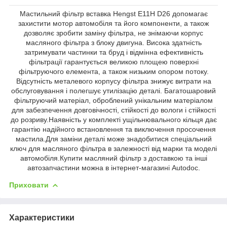
Мастильний фільтр вставка Hengst E11H D26 допомагає
захиcтити мотор автомобіля та його компоненти, а також
дозволяє зробити заміну фільтра, не знімаючи корпус
масляного фільтра з блоку двигуна. Висока здатність
затримувати частинки та бруд і відмінна ефективність
фільтрації гарантується великою площею поверхні
фільтруючого елемента, а також низьким опором потоку.
Відсутність металевого корпусу фільтра знижує витрати на
обслуговування і полегшує утилізацію деталі. Багатошаровий
фільтруючий матеріал, оброблений унікальним матеріалом
для забезпечення довговічності, стійкості до вологи і стійкості
до розриву.Наявність у комплекті ущільнювального кільця дає
гарантію надійного встановлення та виключення просочення
мастила.Для заміни деталі може знадобитися спеціальний
ключ для масляного фільтра в залежності від марки та моделі
автомобіля.Купити масляний фільтр з доставкою та інші
автозапчастини можна в інтернет-магазині Autodoc.
Приховати
Характеристики