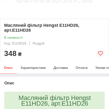
Масляний фільтр Hengst E11HD26,
арт.E11HD26
В наявності
Код: E11HD26
Роздріб
348
₴
Опис
Характеристики
Доставка
Оплата
Умови п
Опис
Масляний фільтр Hengst
E11HD26, арт.E11HD26