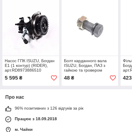
Насос ГПК ISUZU, Богдан
Болт карданного вала
Філь
Е1 (1 контур) (RIDER),
ISUZU, Богдан, ПАЗ з
Богд
арт.RD8973886510
гайкою та гровером
арт
M12х1,25х33 (RIDER),
5 595
48
423
₴
₴
арт.RD290863-П29
Про нас
96% позитивних з 126 відгуків за рік
Працює з 18.09.2018
м. Чайки