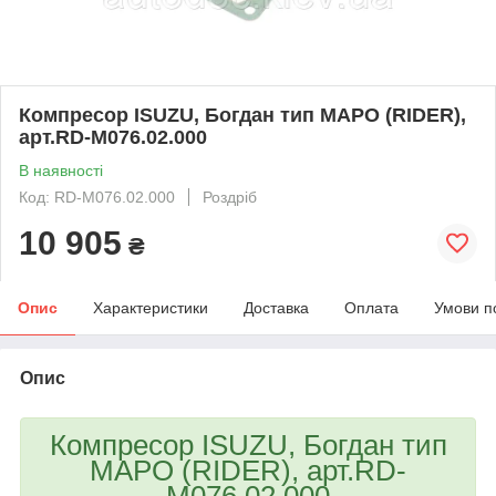
Компресор ISUZU, Богдан тип MAPO (RIDER),
арт.RD-M076.02.000
В наявності
Код: RD-M076.02.000
Роздріб
10 905
₴
Опис
Характеристики
Доставка
Оплата
Умови п
Опис
Компресор ISUZU, Богдан тип
MAPO (RIDER), арт.RD-
M076.02.000