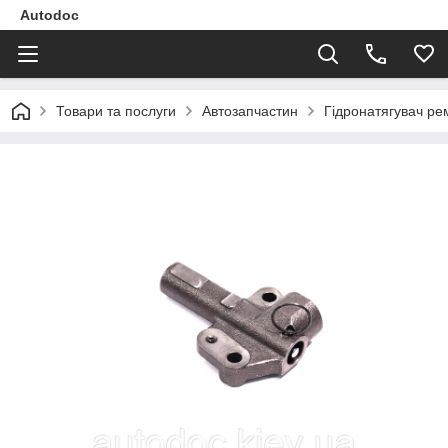
Autodoc
Товари та послуги
Автозапчастин
Гідронатягувач р