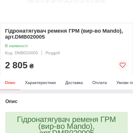
Гідронатягувач ременя ГРМ (вир-во Mando),
арт.DMB020005
В наявності
Код: DMB020005
Роздріб
2 805
₴
Опис
Характеристики
Доставка
Оплата
Умови п
Опис
Гідронатягувач ременя ГРМ
(вир-во Mando),
арт.DMB020005