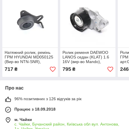
Натяжний ролик, ремінь
Ролик ременя DAEWOO
Роли
ГРМ HYUNDAI MD050125
LANOS седан (KLAT) 1.6
ГРМ 
(Вир-во NTN-SNR),
16V (вир-во Mando),
арт.
арт.GT373.04
арт.EBT20004K
717
795
246
₴
₴
Про нас
96% позитивних з 126 відгуків за рік
Працює з 18.09.2018
м. Чайки
с. Чайки, Бучанский район, Київська обл вул. Антонова,
1а, Чайки, Україна