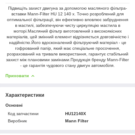
Підвищіть захист двигуна за допомогою масляного фільтра-
вставки Mann-Filter HU 12 140 x. Точно розроблений для
оптимальної фільтрації, він ефективно вловлює забруднення
в мастилі, забезпечуючи чисту циркуляцію мастила в
моторі.Масляний фільтр виготовлений з високоякісних
матеріалів, цей змінний елемент відрізняється довговічністю і
надійністю.Його вдосконалений фільтруючий матеріал - це
гофрований папір, який має спеціальне просочення,
розрахований на тривале використання, гарантує стабільний
захист між плановими замінами.Продукція бренду Mann-Filter
- це гарантія чудового стану двигун автомобіля.
Приховати
Характеристики
Основні
Код запчастини
HU12140X
Виробник
Mann Filter