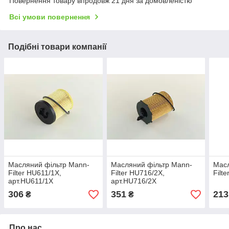
Повернення товару впродовж 21 дня за домовленістю
Всі умови повернення
Подібні товари компанії
Масляний фільтр Mann-
Масляний фільтр Mann-
Масл
Filter HU611/1X,
Filter HU716/2X,
Filt
арт.HU611/1X
арт.HU716/2X
306
351
213
₴
₴
Про нас