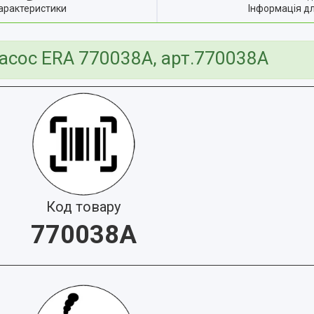
арактеристики
Інформація д
асос ERA 770038A, арт.770038A
Код товару
770038A