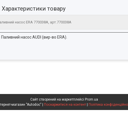
Характеристики товару
аливний насос ERA 770038A, арт.770038A
Паливний насос AUDI (вир-во ERA).
Сайт створений на маркетплейсі
Prom.ua
Интернет-магазин "Autodoc" |
Поскаржитися на контент
|
Політика конфіденційно