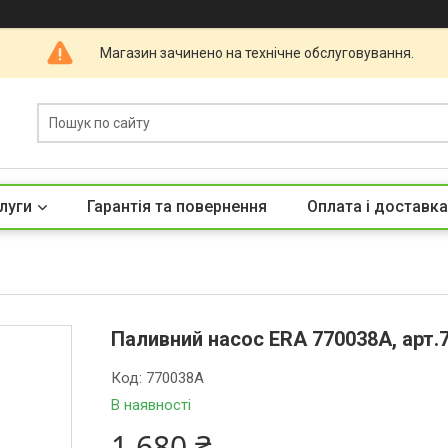
Магазин зачинено на технічне обслуговування.
луги
Гарантія та повернення
Оплата і доставка
Паливний насос ERA 770038A, арт.
Код:
770038A
В наявності
1 680 ₴