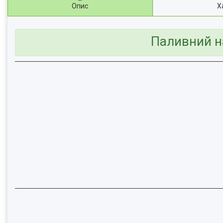
Опис
Х
Паливний н