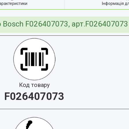
арактеристики
Інформація д
 Bosch F026407073, арт.F026407073
Код товару
F026407073