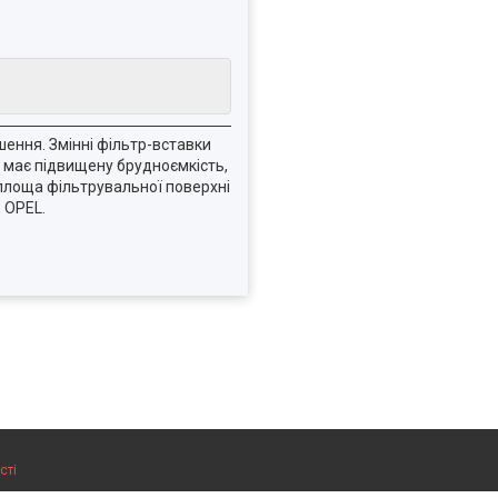
шення. Змінні фільтр-вставки
 має підвищену брудноємкість,
 площа фільтрувальної поверхні
 OPEL.
сті