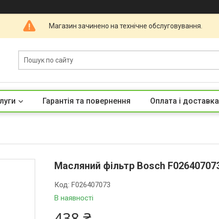
Магазин зачинено на технічне обслуговування.
луги
Гарантія та повернення
Оплата і доставка
Масляний фільтр Bosch F026407073
Код:
F026407073
В наявності
438 ₴