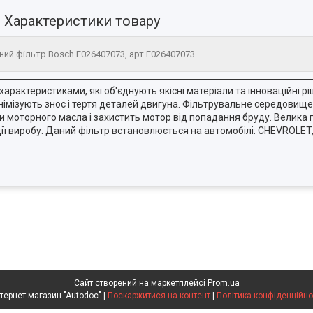
Характеристики товару
ий фільтр Bosch F026407073, арт.F026407073
рактеристиками, які об'єднують якісні матеріали та інноваційні рі
імізують знос і тертя деталей двигуна. Фільтрувальне середовище
би моторного масла і захистить мотор від попадання бруду. Велика
ії виробу. Даний фільтр встановлюється на автомобілі: CHEVROLET,
Сайт створений на маркетплейсі
Prom.ua
Интернет-магазин "Autodoc" |
Поскаржитися на контент
|
Політика конфіденційно