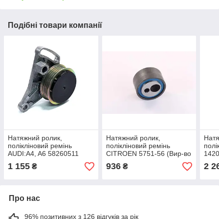
Подібні товари компанії
Натяжний ролик,
Натяжний ролик,
Натя
полікліновий ремінь
полікліновий ремінь
полі
AUDI:A4, A6 58260511
CITROEN 5751-56 (Вир-во
1420
(Вир-во NTN-SNR),
NTN-SNR), арт.GA359.92
SNR)
1 155
936
2 2
₴
₴
арт.GA354.10
Про нас
96% позитивних з 126 відгуків за рік