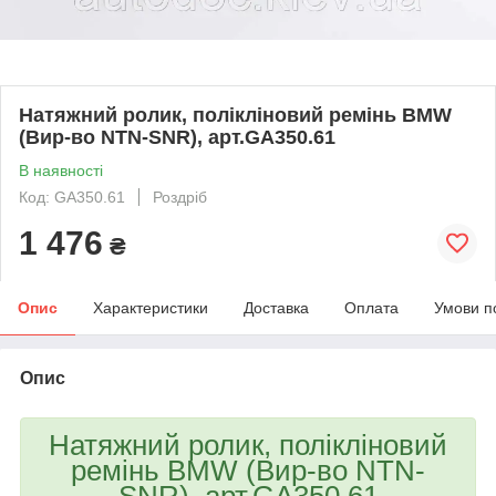
Натяжний ролик, полікліновий ремінь BMW
(Вир-во NTN-SNR), арт.GA350.61
В наявності
Код: GA350.61
Роздріб
1 476
₴
Опис
Характеристики
Доставка
Оплата
Умови п
Опис
Натяжний ролик, полікліновий
ремінь BMW (Вир-во NTN-
SNR), арт.GA350.61